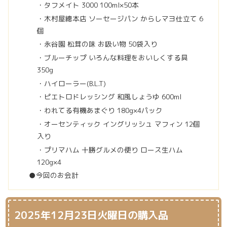
・タフメイト 3000 100ml×50本
・木村屋總本店 ソーセージパン からしマヨ仕立て 6
個
・永谷園 松茸の味 お吸い物 50袋入り
・ブルーチップ いろんな料理をおいしくする具
350g
・ハイローラー(B.L.T)
・ピエトロドレッシング 和風しょうゆ 600ml
・われてる有機あまぐり 180g×4パック
・オーセンティック イングリッシュ マフィン 12個
入り
・プリマハム 十勝グルメの便り ロース生ハム
120g×4
●今回のお会計
2025年12月23日火曜日の購入品