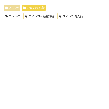
2025年
お買い物記録
コストコ
コストコ和泉倉庫店
コストコ購入品