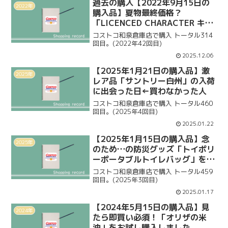
過去の購入【2022年9月15日の
2022年
購入品】夏物最終価格？
「LICENCED CHARACTER キッ
ズ スイムウェアセット」を購入
コストコ和泉倉庫店で購入 トータル314
回目。(2022年42回目)
2025.12.06
【2025年1月21日の購入品】激
2025年
レア品「サントリー白州」の入荷
に出会った日←買わなかった人
コストコ和泉倉庫店で購入 トータル460
回目。(2025年4回目)
2025.01.22
【2025年1月15日の購入品】念
2025年
のため…の防災グッズ「トイポリ
ーポータブルトイレバッグ」を初
購入
コストコ和泉倉庫店で購入 トータル459
回目。(2025年3回目)
2025.01.17
【2024年5月15日の購入品】見
2024年
たら即買い必須！「オリザの米
油」をお試し購入しました。