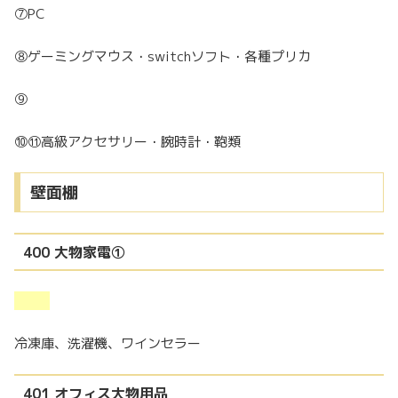
⑦PC
⑧ゲーミングマウス・switchソフト・各種プリカ
⑨
⑩⑪高級アクセサリー・腕時計・鞄類
壁面棚
400 大物家電①
冷凍庫、洗濯機、ワインセラー
401 オフィス大物用品