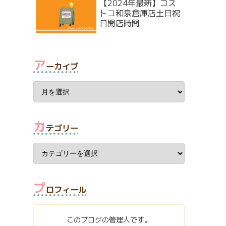
【2024年最新】コス
トコ和泉倉庫店土日祝
日開店時間
ア
ーカイブ
カ
テゴリー
プ
ロフィール
このブログの管理人です。