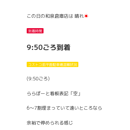
この日の和泉倉庫店は 晴れ
☀
到着時間
9:50ごろ到着
コストコ前平面駐車場混雑状況
(9:50ごろ)
ららぽーと看板表記「空」
6〜7割埋まっていて遠いところなら
余裕で停められる感じ