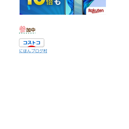
参
加中
にほんブログ村