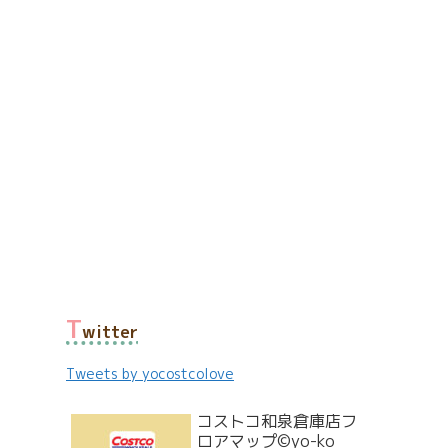
T
witter
Tweets by yocostcolove
コストコ和泉倉庫店フ
ロアマップ©yo-ko