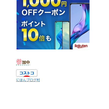
参
加中
にほんブログ村