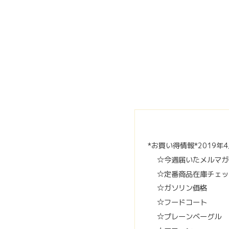
*お買い得情報*2019年
☆今週届いたメルマガ
☆定番商品在庫チェッ
☆ガソリン価格
☆フードコート
☆プレーンベーグル