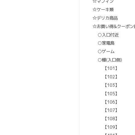
☆マフィン
☆ケーキ類
☆デリカ商品
☆お買い得&クーポン
○入口付近
○家電島
○ゲーム
○棚(入口側)
【101】
【102】
【103】
【105】
【106】
【107】
【108】
【109】