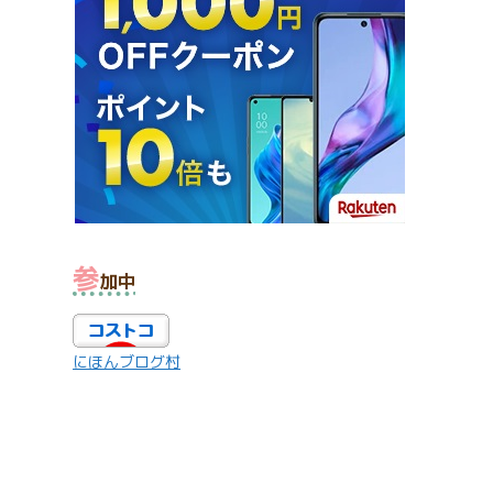
参
加中
にほんブログ村