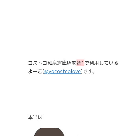
コストコ和泉倉庫店を
週1
で利用している
よーこ
(
@yocostcolove
)です。
本当は