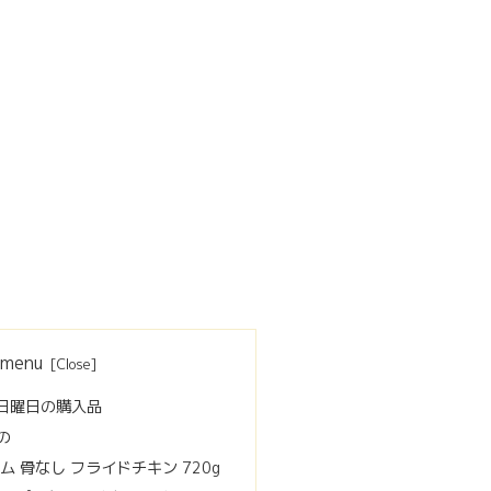
menu
日日曜日の購入品
の
ム 骨なし フライドチキン 720g