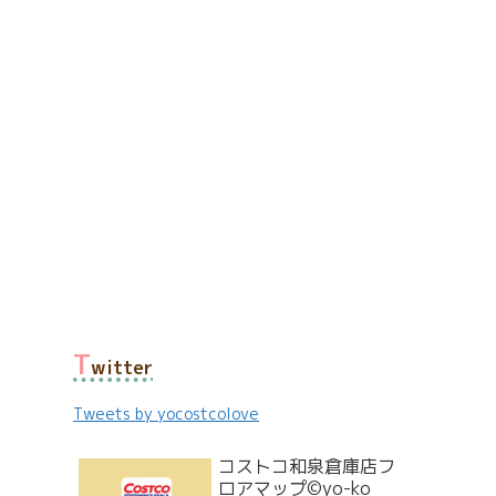
T
witter
Tweets by yocostcolove
コストコ和泉倉庫店フ
ロアマップ©yo-ko