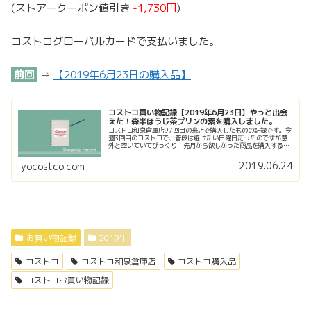
(ストアークーポン値引き
-1,730円
)
コストコグローバルカードで支払いました。
前回
⇒
【2019年6月23日の購入品】
コストコ買い物記録【2019年6月23日】やっと出会
えた！森半ほうじ茶プリンの素を購入しました。
コストコ和泉倉庫店97回目の来店で購入したものの記録です。今
週3回目のコストコで、普段は避けたい日曜日だったのですが意
外と空いていてびっくり！先月から欲しかった商品を購入するこ
とができました。
2019.06.24
yocostco.com
お買い物記録
2019年
コストコ
コストコ和泉倉庫店
コストコ購入品
コストコお買い物記録