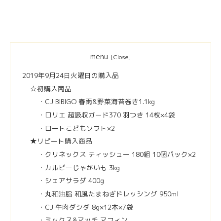
menu
2019年9月24日火曜日の購入品
☆初購入商品
・CJ BIBIGO 春雨&野菜海苔巻き1.1kg
・ロリエ 超吸収ガード370 羽つき 14枚×4袋
・ロートこどもソフト×2
★リピート購入商品
・クリネックス ティッシュー 180組 10個パック×2
・カルビーじゃがいも 3kg
・シェアサラダ 400g
・丸和油脂 和風たまねぎドレッシング 950ml
・CJ 牛肉ダシダ 8g×12本×7袋
・ミックス&マッチ マフィン