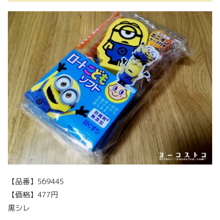
【品番】569445
【価格】477円
黒シレ