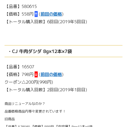
【品番】580615
【価格】558円
↑
(
前回の価格
)
【トータル購入回数】6回目(2019年5回目)
・CJ 牛肉ダシダ 8g×12本×7袋
【品番】16507
【価格】798円
↓
(
前回の価格
)
クーポン△200円(998円)
【トータル購入回数】2回目(2019年1回目)
商品リニューアルなのか？
品番価格商品内等々変更されています！
旧商品
【品番】576060 【価格】888円 【内容量】8g×12本×4袋