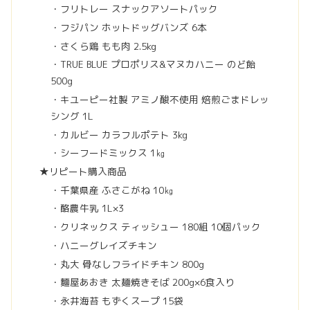
・フリトレー スナックアソートパック
・フジパン ホットドッグバンズ 6本
・さくら鶏 もも肉 2.5kg
・TRUE BLUE プロポリス&マヌカハニー のど飴
500g
・キユーピー社製 アミノ酸不使用 焙煎ごまドレッ
シング 1L
・カルビー カラフルポテト 3kg
・シーフードミックス 1㎏
★リピート購入商品
・千葉県産 ふさこがね 10㎏
・酪農牛乳 1L×3
・クリネックス ティッシュー 180組 10個パック
・ハニーグレイズチキン
・丸大 骨なしフライドチキン 800g
・麵屋あおき 太麺焼きそば 200g×6食入り
・永井海苔 もずくスープ 15袋