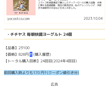
コストコ和泉倉庫店で購入したディナーロールの購入記録・お得
に買える底値価格・現在の販売状況・私のアレンジレシピ・手抜
き冷凍保存の方法などをまとめました。
2023.10.04
yocostco.com
・チチヤス 毎朝快調ヨーグルト 24個
【品番】23100
【価格】828円
↑
(購入履歴)
【トータル購入回数】24回目(2024年4回目)
前回購入時よりも170 円↑(クーポン値引き分)
広告