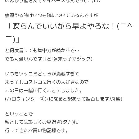
のんびり屋さんでマイペースなんです(；´Д`A
宿題やる時はいつも隣についているんですが
「喋らんでいいから早よやろな！(￣^
￣)」
と何度言っても集中力が続かずで…
でも可愛いんですけどね(末っ子マジック)
いつもツッコミどころが満載すぎて
末っ子もコストコに行くの大好きなので
この日は一緒に行くことにしました。
(ハロウィンシーズンになると訳あって拒否しますが(笑)
ということで
私としては珍しくお昼過ぎ(夕方)に
行ってきたお買い物記録です。