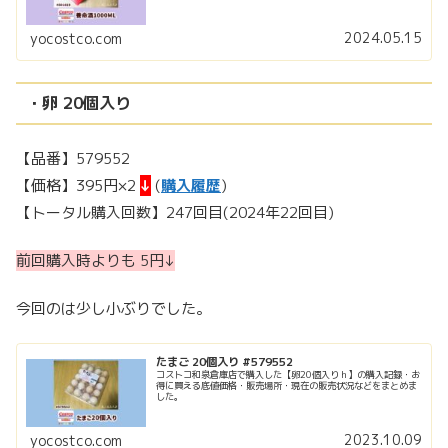
2024.05.15
yocostco.com
・卵 20個入り
【品番】579552
【価格】395円×2
↓
(
購入履歴
)
【トータル購入回数】247回目(2024年22回目)
前回購入時よりも 5円↓
今回のは少し小ぶりでした。
たまご 20個入り #579552
コストコ和泉倉庫店で購入した【卵20個入りｈ】の購入記録・お
得に買える底値価格・販売場所・現在の販売状況などをまとめま
した。
2023.10.09
yocostco.com