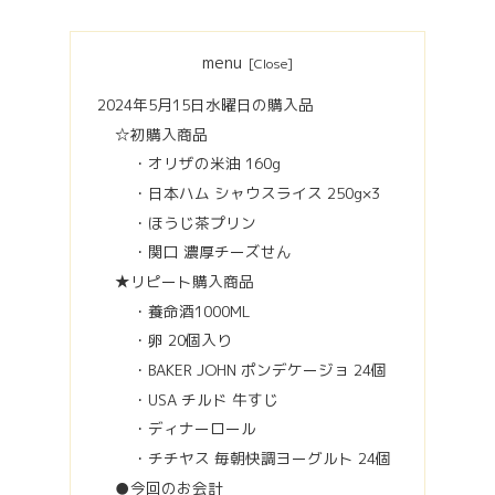
menu
2024年5月15日水曜日の購入品
☆初購入商品
・オリザの米油 160g
・日本ハム シャウスライス 250g×3
・ほうじ茶プリン
・関口 濃厚チーズせん
★リピート購入商品
・養命酒1000ML
・卵 20個入り
・BAKER JOHN ポンデケージョ 24個
・USA チルド 牛すじ
・ディナーロール
・チチヤス 毎朝快調ヨーグルト 24個
●今回のお会計