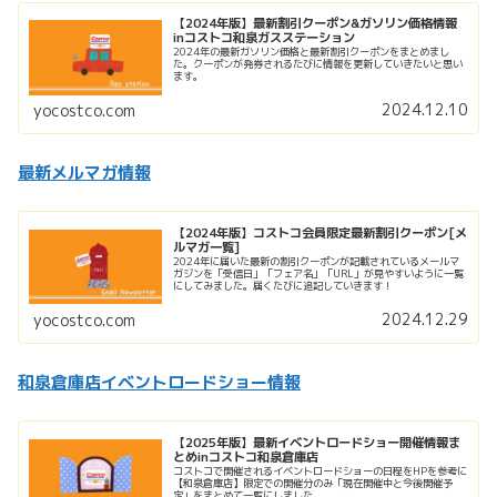
【2024年版】最新割引クーポン&ガソリン価格情報
inコストコ和泉ガスステーション
2024年の最新ガソリン価格と最新割引クーポンをまとめまし
た。クーポンが発券されるたびに情報を更新していきたいと思い
ます。
2024.12.10
yocostco.com
最新メルマガ情報
【2024年版】コストコ会員限定最新割引クーポン[メ
ルマガ一覧]
2024年に届いた最新の割引クーポンが記載されているメールマ
ガジンを「受信日」「フェア名」「URL」が見やすいように一覧
にしてみました。届くたびに追記していきます！
2024.12.29
yocostco.com
和泉倉庫店イベントロードショー情報
【2025年版】最新イベントロードショー開催情報ま
とめinコストコ和泉倉庫店
コストコで開催されるイベントロードショーの日程をHPを参考に
【和泉倉庫店】限定での開催分のみ「現在開催中と今後開催予
定」をまとめて一覧にしました。