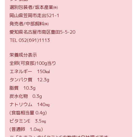
選別包装者/坂本産業㈱
岡山県笠岡市走出521-1
発売者/中部飼料㈱
愛知県名古屋市南区豊田5-5-20
TEL 052(691)1113
栄養成分表示
全卵(可食部)100g当り
エネルギー 150㎉
タンパク質 12.3g
脂質 10.3g
炭水化物 0.3g
ナトリウム 140㎎
(食塩相当量 0.4g)
ビタミンE 3.5㎎
(普通卵 1.0㎎)