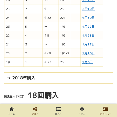
25
7
↑
258
2月10日
24
6
↑ 30
228
1月30日
23
5
→
198
1月27日
22
4
↑ 8
198
1月21日
21
3
→
190
1月17日
20
2
↓ 68
190×2
1月10日
19
1
↓ 77
258
1月6日
→ 2018年購入
18回購入
総購入回数
18パック
ホーム
シェア
目次へ
トップ
サイドバー
年購入個数