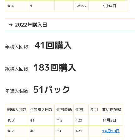
184
1
568×2
3月14日
→ 2022年購入日
41回購入
年購入回数
183
回購入
総購入回数
51パック
年購入個数
総購入回数
年間購入回数
価格変動
価格
割引
買い物記録
183
41
↑ 2
430
11月2日
182
40
↑ 8
428
10月18日