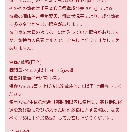
※「たまご」のビタミンEの数値は自社調べです。
その他の数値は「日本食品標準成分表2015」による。
※鶏の個体差、季節要因、飼育状況等により、成分数値
に多少変化が生じる場合があります。
※白身に木屑のようなものが入っている場合があります
が、鶏特有の色素ですので、お召し上がりには差し支え
ありません。
名称/鶏卵(国産)
個卵重/MS52g以上～LL76g未満
卵重計量責任者/原田 信夫
保存方法/お買い上げ後は冷蔵庫(10℃以下)で保存してく
ださい。
使用方法/生食の場合は賞味期限内に使用し、賞味期限経
過後及び殻にひびが入った卵を飲食に供する際は、なる
べく早めに十分加熱調理してお召し上がりください。