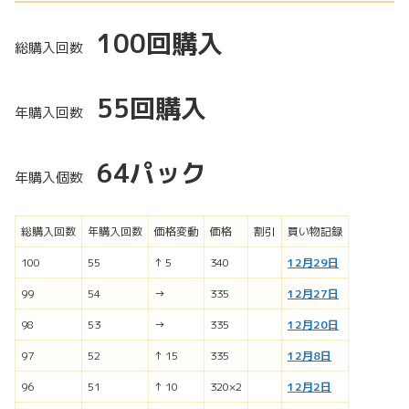
100
回購入
総購入回数
55回購入
年購入回数
64パック
年購入個数
総購入回数
年購入回数
価格変動
価格
割引
買い物記録
100
55
↑ 5
340
12月29日
99
54
→
335
12月27日
98
53
→
335
12月20日
97
52
↑ 15
335
12月8日
96
51
↑ 10
320×2
12月2日