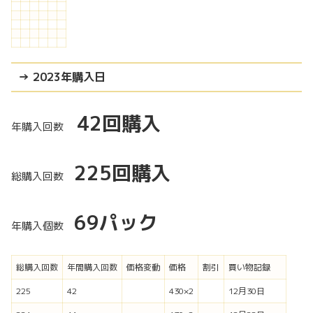
→ 2023年購入日
42回購入
年購入回数
225
回購入
総購入回数
69パック
年購入個数
総購入回数
年間購入回数
価格変動
価格
割引
買い物記録
225
42
430×2
12月30日