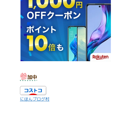
参
加中
にほんブログ村