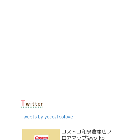
T
witter
Tweets by yocostcolove
コストコ和泉倉庫店フ
ロアマップ©yo-ko