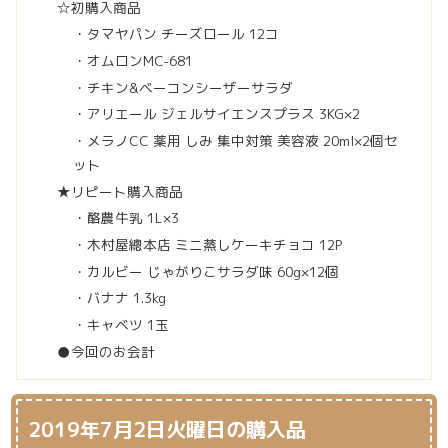
☆初購入商品
・タマヤパン チーズロール 12コ
・オムロンMC-681
・チキン&ベーコンシーザーサラダ
・アリエール ジェルサイエンスプラス 3KG×2
・メラノCC 薬用 しみ 集中対策 美容液 20ml×2個セ
ット
★リピート購入商品
・酪農牛乳 1L×3
・木村屋總本店 ミニ蒸しケーキチョコ 12P
・カルビー じゃがりこサラダ味 60g×12個
・バナナ 1.3kg
・キャベツ 1玉
●今回のお会計
2019年7月2日火曜日の購入品